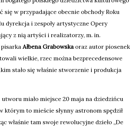
ym bogatego polskiego dziedzictwa kulturowego
ć się w przypadające obecnie obchody Roku
u dyrekcja i zespoły artystyczne Opery
y z nią artyści i realizatorzy, m. in.
pisarka
Ałbena Grabowska
oraz autor piosenek
otowali wielkie, rzec można bezprecedensowe
kim stało się właśnie stworzenie i produkcja
utworu miało miejsce 20 maja na dziedzińcu
 którym to mieście słynny astronom spędził
ząc właśnie tam swoje rewolucyjne dzieło „De