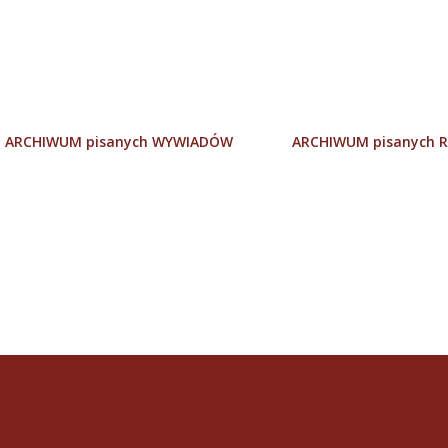
Przejdź do głównej zawartości
ARCHIWUM pisanych WYWIADÓW
ARCHIWUM pisanych R