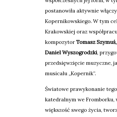
współczesnych jej form, w t
postanowiła aktywnie włączy
Kopernikowskiego. W tym cel
Krakowskiej oraz współpracując
kompozytor
Tomasz Szymuś,
Daniel Wyszogrodzki
, przyg
przedsięwzięcie muzyczne, ja
musicalu „Kopernik”.
Światowe prawykonanie tego 
katedralnym we Fromborku, w
większość swego życia, twor