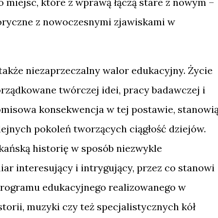
o miejsc, które z wprawą łączą stare z nowym –
toryczne z nowoczesnymi zjawiskami w
także niezaprzeczalny walor edukacyjny. Życie
rządkowane twórczej idei, pracy badawczej i
omisowa konsekwencja w tej postawie, stanowi
ejnych pokoleń tworzących ciągłość dziejów.
kańską historię w sposób niezwykle
r interesujący i intrygujący, przez co stanowi
 programu edukacyjnego realizowanego w
storii, muzyki czy też specjalistycznych kół