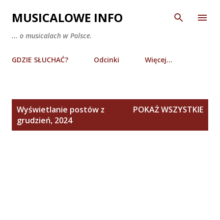
Przejdź do głównej zawartości
MUSICALOWE INFO
... o musicalach w Polsce.
GDZIE SŁUCHAĆ?
Odcinki
Więcej…
P
Wyświetlanie postów z
POKAŻ WSZYSTKIE
o
grudzień, 2024
s
t
y