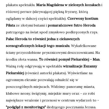
plakatu spektaklu.
Maria Magdalena w zielonych kozakach
i
różowej peruce (skrywającej piękną fryzurę, którą
oglądamy w dalszej części spektaklu).
Czerwony kostium
Piłata
ze złotymi butami i
pomarańczowe futro Heroda
patrzącego na świat spod zmysłowo podkręconych rzęs.
Pałac Heroda to również jedna z ciekawszych
scenograficznych lokacji tego musicalu
. Wykafelkowane
ściany przyozdobione prysznicowymi deszczownicami. Na
środku złota wanna.
To również pomysł Piekarskiej - Man
.
Ważną rolę odgrywają w spektaklu
wizualizacje Zuzanny
Piekarskiej
(również autorki plakatu). Wyświetlane na
ogromnym ekranie pozwalają odnaleźć się w
poszczególnych miejscach. Widzimy: panoramę miasta,
klubowe neony, świątynię, miejskie mury oraz - co robi
największe wrażenie i przenosi w centrum wydarzeń to -
"podgląd z monitoringu"
śledzącego poczynania Jezusa.