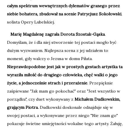
całym spektrum wewnętrznych dylematów granego przez
siebie bohatera, zbudował na scenie Patrycjusz Sokołowski
,
solista Opery Lubelskiej.
Marię Magdalenę zagrała Dorota Szostak-Gąska
.
Domyślam, że i dla niej stworzenie tej postaci mogło być
dużym wyzwaniem. Najlepsza scena z jej udziałem to
moment, gdy walczy o Jezusa w domu Piłata.
Nieprawdopodobne jest jak w prostych gestach artystka ta
wyraziła miłość do drugiego człowieka, chęć walki o jego
życie, a jednocześnie strach i przerażenie
. Przepięknie
zaśpiewane "Jak mam go pokochać" oraz "Jest wszystko w
porządku", czy duet wykonywany z
Michałem Dudkowskim,
grającym Piotra.
Dudkowski doskonale odnajduje się w
swojej postaci, a wykonywane przez niego "Nie znam go"
pokazuje świetne umiejętności wokalne tego artysty. Żałuję,