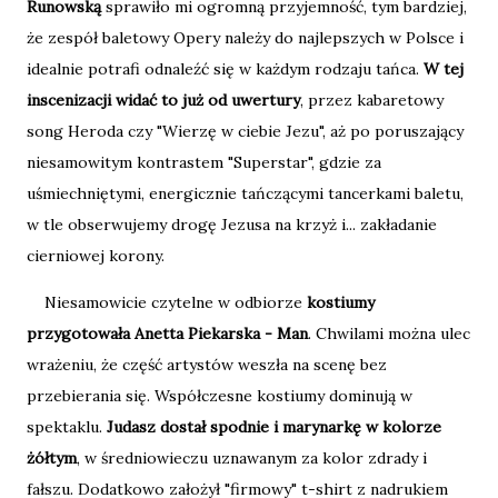
Runowską
sprawiło mi ogromną przyjemność, tym bardziej,
że zespół baletowy Opery należy do najlepszych w Polsce i
idealnie potrafi odnaleźć się w każdym rodzaju tańca.
W tej
inscenizacji widać to już od uwertury
, przez kabaretowy
song Heroda czy "Wierzę w ciebie Jezu", aż po poruszający
niesamowitym kontrastem "Superstar", gdzie za
uśmiechniętymi, energicznie tańczącymi tancerkami baletu,
w tle obserwujemy drogę Jezusa na krzyż i... zakładanie
cierniowej korony.
Niesamowicie czytelne w odbiorze
kostiumy
przygotowała Anetta Piekarska - Man
. Chwilami można ulec
wrażeniu, że część artystów weszła na scenę bez
przebierania się. Współczesne kostiumy dominują w
spektaklu.
Judasz dostał spodnie i marynarkę w kolorze
żółtym
, w średniowieczu uznawanym za kolor zdrady i
fałszu. Dodatkowo założył "firmowy" t-shirt z nadrukiem