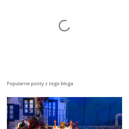
P
r
z
Popularne posty z tego bloga
e
ś
l
i
j
k
o