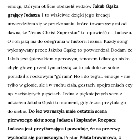
emocji, którymi obficie obdzielił widzów
Jakub Gąska
grający Judasza
. I to właściwie dzięki jego kreacji
utwierdziłem się w przekonaniu, które towarzyszy mi od
dawna, że "Jesus Christ Superstar" to opowieść o... Judaszu.
O roli jaką ma do odegrania w historii Jezusa. Każdy song
wykonywany przez Jakuba Gąskę to potwierdzał. Dodam, że
Jakub jest śpiewakiem operowym, tenorem i dlatego nisko
chylę głowę przed tym artystą za to jak dobrze sobie
poradził z rockowymi "górami'. No i do tego... emocje - nie
tylko w głosie, ale i w ruchu ciała, gestach, spojrzeniach czy
np. zaciśniętych pięściach. Jedna z piękniejszych scen z
udziałem Jakuba Gąski to moment, gdy Jezus przytula go
do siebie
. Do łez wzruszyła mnie ostatnia scena
pierwszego aktu: song Judasza i kapłanów. Rozpacz
Judasza jest przytłaczająca i powoduje, że na przerwę
wychodzi się poruszonym.
Postać
Piłata brawurowo, z