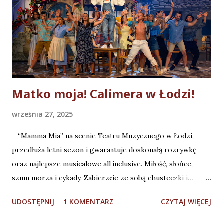
m
e
n
t
a
r
z
Matko moja! Calimera w Łodzi!
września 27, 2025
“Mamma Mia” na scenie Teatru Muzycznego w Łodzi,
przedłuża letni sezon i gwarantuje doskonałą rozrywkę
oraz najlepsze musicalowe all inclusive. Miłość, słońce,
szum morza i cykady. Zabierzcie ze sobą chusteczki i…
krem do opalania! (Fot. M. Matuszak) Dzielę się z Wami
UDOSTĘPNIJ
1 KOMENTARZ
CZYTAJ WIĘCEJ
wrażeniami po obejrzeniu musicalu “Mamma Mia” w
reżyserii Jakuba Szydłowskiego w Teatrze Muzycznym w