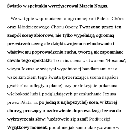
Światło w spektaklu wyreżyserował Marcin Nogas.
We wstępie wspomniałem o ogromnej roli Baletu, Chóru
oraz Młodzieżowego Chóru Opery.
Tworzone przez ten
zespół sceny zbiorowe, nie tylko wypełniają ogromną
przestrzeń sceny, ale dzięki swojemu rozbudowaniu i
właściwemu poprowadzeniu ruchu, tworzą niezapomniane
chwile tego spektaklu.
To m.in. scena z utworem "Hosanna",
wizyta Jezusa w świątyni wypełnionej handlarzami oraz
wszelkim złem tego świata (przerażająca scena napaści?
gwałtu? na odległym planie), czy perfekcyjnie pokazana
wścibskość ludzi, podglądających przesłuchanie Jezusa
przez Piłata, aż
po jedną z najlepszych(!) scen, w której
chorzy, proszący o uzdrowienie doprowadzają Jezusa do
wykrzyczenia słów: "uzdrówcie się sami".
Podkreślę!
Wyjątkowy moment,
podobnie jak samo ukrzyżowanie w