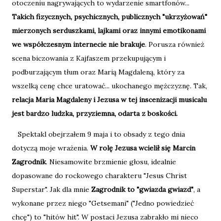
otoczeniu nagrywających to wydarzenie smartfonów...
Takich fizycznych, psychicznych, publicznych "ukrzyżowań"
mierzonych serduszkami, lajkami oraz innymi emotikonami
we współczesnym internecie nie brakuje
. Porusza również
scena biczowania z Kajfaszem przekupującym i
podburzającym tłum oraz Marią Magdaleną, który za
wszelką cenę chce uratować... ukochanego mężczyznę. Tak,
relacja Maria Magdaleny i Jezusa w tej inscenizacji musicalu
jest bardzo ludzka, przyziemna, odarta z boskości.
Spektakl obejrzałem 9 maja i to obsady z tego dnia
dotyczą moje wrażenia.
W rolę Jezusa wcielił się Marcin
Zagrodnik
. Niesamowite brzmienie głosu, idealnie
dopasowane do rockowego charakteru "Jesus Christ
Superstar". Jak dla mnie
Zagrodnik to "gwiazda gwiazd"
, a
wykonane przez niego "Getsemani" ("Jedno powiedzieć
chcę") to "hitów hit". W postaci Jezusa zabrakło mi nieco