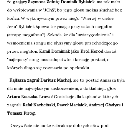
że
grający Szymona Zelotę Dominik Rybiałek
, ma tak mało
do wyśpiewania w "JChS", bo jego głosu można słuchać bez
końca. W wykonywanym przez niego "Wierzę w ciebie
Jezu" Rybiałek śpiewa trzymając przy ustach megafon
(atrapę megafonu?). Szkoda, że dla "uwiarygodnienia" i
wzmocnienia songu nie słyszymy głosu przechodzącego
przez megafon.
Kamil Dominiak jako Król Herod
dostał
"najlepszy" song musicalu; utwór i kreację postaci, o
których długo się rozmawia po spektaklu.
Kajfasza zagrał Dariusz Machej
, ale to postać Annasza była
dla mnie największym zaskoczeniem, a dokładniej... głos
Artura Buczaka
. Brawo! Gratulacje dla kapłanów, których
zagrali:
Rafał Nachciński, Paweł Maciałek, Andrzej Gładysz i
Tomasz Piróg.
Oczywiście nie może zabraknąć dobrych słów pod