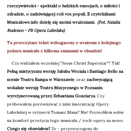
rzeczywistości - spektakl o ludzkich emocjach, o miłości i
zdradzie, o zadziwiającej roli vox populi. Z czytelnikami
Musicalowe.info dzielę się moimi wrażeniami.
(Fot. Natalia
Rudenco - FB Opera Lubelska)
Tu przeczytasz tekst wzbogacony o wrażenia z kolejnego
pokazu musicalu z kilkoma zmianami w obsadzie!
Czy widziałem wcześniej "Jesus Christ Superstar"? Tak!
Pełną mistycyzmu wersję Jakuba Wociala i Santiago Bello na
scenie Teatru Rampa w Warszawie
, oraz
zachwycającą
wokalnie wersję Teatru Muzycznego w Poznaniu
wyreżyserowaną przez Sebastiana Gonciarza
. Czy
próbowałem porównywać z nimi inscenizację Opery
Lubelskiej w reżyserii Tomasz Mana? Nie! Pozwoliłem sobie
na komfort przeżycia tego musicalu / rock-opery na nowo.
Czego się obawiałem?
Że - przyzwyczajony do