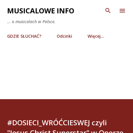
Przejdź do głównej zawartości
MUSICALOWE INFO
... o musicalach w Polsce.
GDZIE SŁUCHAĆ?
Odcinki
Więcej…
#DOSIECI_WRÓĆCIESWEJ czyli
"Jesus Christ Superstar" w Operze