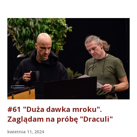
Łodzi. Podkreślę, że była to próba generalna spektaklu
(pierwsza z publicznością), więc z pełną świadomością tego
faktu ograniczę się do najważniejszych spostrzeżeń. Nie
mam wątpliwości, że “Mamma Mia” jest idealnym musicalem
“na pierwszy raz” z tym gatunkiem. Hity zespołu ABBA z
tekstami w genialnym przekładzie Daniela
Wyszogrodzkiego sprawiają, że widz czuje się “jak u
siebie”. A poza tym jest lekko, ciepło, zabawnie i
wzruszająco . Publiczność jest zaopiekowana - aktorsko,
muzycznie, choreograficznie i scenograficznie przez cały
spektakl. Realizatorzy od początku do końca...
#61 "Duża dawka mroku".
Zaglądam na próbę "Draculi"
kwietnia 11, 2024