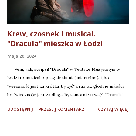
przedpremierowe pokazy. Podziękowania za pomoc w
realizacji odcinka dla: Anna Korzo...
Krew, czosnek i musical.
"Dracula" mieszka w Łodzi
maja 20, 2024
Veni, vidi, scripsi! "Dracula" w Teatrze Muzycznym w
Łodzi to musical o pragnieniu nieśmiertelności, bo
"wieczność jest za krótka, by żyć" oraz o... głodzie miłości,
bo "wieczność jest za długa, by samotnie trwać". "Dracula" w
reżyserii oraz z librettem Jakuba Szydłowskiego to
UDOSTĘPNIJ
PRZEŚLIJ KOMENTARZ
CZYTAJ WIĘCEJ
niepowtarzalne musicalowe doświadczenie, którego w
Polsce nie było od czasu "Tańca wampirów" i "Upiora w
operze" w Teatrze Muzycznym ROMA. To doświadczenie