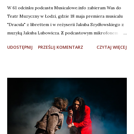
W 61 odcinku podcastu Musicalowe.info zabieram Was do
Teatr Muzyczny w Łodzi, gdzie 18 maja premiera musicalu
"Dracula" z librettem i w reżyserii Jakuba Szydłowskiego z
muzyką Jakuba Lubowicza. Z podcastowym mikrofonem
wybrałem się na jedną z prób do musicalu . POSŁUCHAJ na:
UDOSTĘPNIJ
PRZEŚLIJ KOMENTARZ
CZYTAJ WIĘCEJ
🎧 SPOTIFY https://tinyurl.com/3y49y9ch 🎧 YOUTUBE
https://youtu.be/lJif9qjydWw 🎧 APPLE PODCAST
https://tinyurl.com/avrdb6cp Mam dziwne przeczucie, że
szykuje się najciekawsza premiera sezonu... Gośćmi tego
odcinka są reżyser Jakub Szydłowski, autorzy choreografii
Jarosław Staniek i Katarzyna Zielonka, Anna Chadaj, która
zaprojektowała kostiumy oraz artyści Asia Gorzała, Paweł
Erdman, Piotr Płuska, Marcin Franc i Kamil Olczyk. Nasze
rozmowy dotyczyły nie tylko przygotowań do musicalu, ale
również "krwistych" tematów. Premiera musicalu "Dracula"
w Teatrze Muzycznym w Łodzi już 18 maja. Od 16 maja