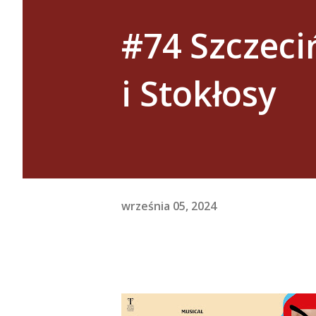
#74 Szczeci
i Stokłosy
września 05, 2024