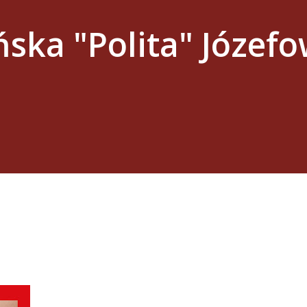
ńska "Polita" Józefo