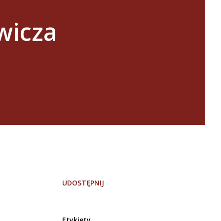
wicza
UDOSTĘPNIJ
Etykiety