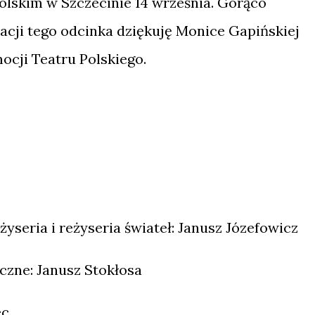
Polskim w Szczecinie 14 września. Gorąco
acji tego odcinka dziękuję Monice Gapińskiej
ocji Teatru Polskiego.
eżyseria i reżyseria świateł: Janusz Józefowicz
zne: Janusz Stokłosa
ec