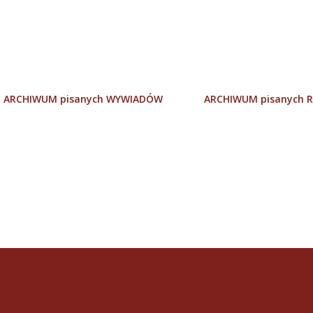
Przejdź do głównej zawartości
ARCHIWUM pisanych WYWIADÓW
ARCHIWUM pisanych R