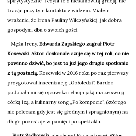
spirytystyczne” i czyni to z niesamowitą gracją, nie
tracąc przy tym kontaktu z widzem. Miałem
wrażenie, że Irena Pauliny Wilczyńskiej, jak dobra
gospodyni, dba o swoich gości.
Męża Ireny,
Edwarda Zapskiego zagrał Piotr
Kosewski
.
Aktor doskonale czuje się w tej roli, co nie
powinno dziwić, bo jest to już jego drugie spotkanie
z tą postacią.
Kosewski w 2016 roku po raz pierwszy
przygotował inscenizację „Gołoledzi”. Bardzo
podobała mi się ojcowska relacja jaką ma ze swoją
córką Izą, a kulinarny song „Po kompocie”, (którego
nie polecam gdy jest się głodnym i spragnionym) na
długo pozostaje w pamięci po spektaklu.
Piotr Sadkowsk
i, absolwent Baduszkowej,
gra -