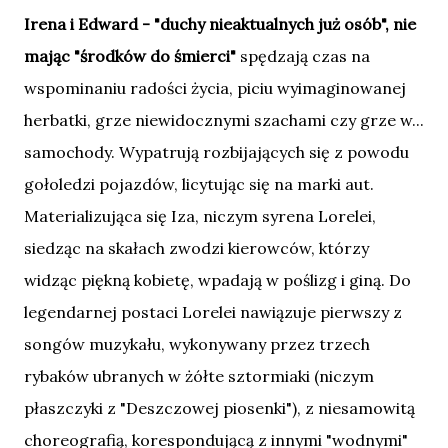
Irena i Edward - "duchy nieaktualnych już osób", nie
mając "środków do śmierci"
spędzają czas na
wspominaniu radości życia, piciu wyimaginowanej
herbatki, grze niewidocznymi szachami czy grze w...
samochody. Wypatrują rozbijających się z powodu
gołoledzi pojazdów, licytując się na marki aut.
Materializująca się Iza, niczym syrena Lorelei,
siedząc na skałach zwodzi kierowców, którzy
widząc piękną kobietę, wpadają w poślizg i giną. Do
legendarnej postaci Lorelei nawiązuje pierwszy z
songów muzykału, wykonywany przez trzech
rybaków ubranych w żółte sztormiaki (niczym
płaszczyki z "Deszczowej piosenki"), z niesamowitą
choreografią, korespondującą z innymi "wodnymi"