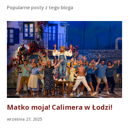
z
Popularne posty z tego bloga
e
ś
l
i
j
k
o
m
e
n
t
a
r
z
Matko moja! Calimera w Łodzi!
września 27, 2025