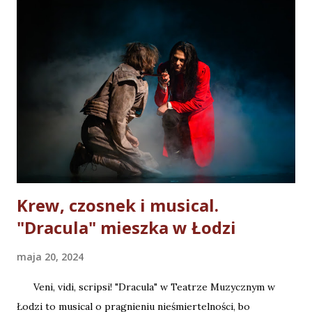
odcinka są reżyser Jakub Szydłowski, autorzy choreografii
Jarosław Staniek i Katarzyna Zielonka, Anna Chadaj, która
zaprojektowała kostiumy oraz artyści Asia Gorzała, Paweł
Erdman, Piotr Płuska, Marcin Franc i Kamil Olczyk. Nasze
rozmowy dotyczyły nie tylko przygotowań do musicalu, ale
również "krwistych" tematów. Premiera musicalu "Dracula"
w Teatrze Muzycznym w Łodzi już 18 maja. Od 16 maja
przedpremierowe pokazy. Podziękowania za pomoc w
realizacji odcinka dla: Anna Korzo...
Krew, czosnek i musical.
"Dracula" mieszka w Łodzi
maja 20, 2024
Veni, vidi, scripsi! "Dracula" w Teatrze Muzycznym w
Łodzi to musical o pragnieniu nieśmiertelności, bo