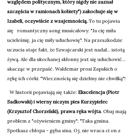
względem politycznym, który nigdy nie zaznał
szczęścia w ramionach kobiety") zakochuje się w
Izabeli, oczywiście z wzajemnością.
To tu pojawia
się romantyczny song musicalowy: "Ja cię miła
ucieleśnię, ja cię miły uduchowię". Na przeszkodzie
uczucia staje fakt, że Szwajcarski jest nadal... istotą
żywą. Ale dla ukochanej skłonny jest się uduchowić...
skacząc w przepaść. Waldemar prosi Zapskich o
rękę ich córki: "Wiecznością się dzielmy nie chwilką"!
W historii pojawiają się także:
Ekscelencja (Piotr
Sadkowski) i wierny niczym pies Kurzypielec
(Krzysztof Chorzelski), prawa ręka wójta
. Obaj mają
problem z "ożywieniem gminy": "Taka gmina.
Spotkasz chłopa - gęba sina, Oj, nie wraca ci on z