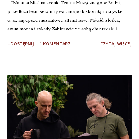
“Mamma Mia” na scenie Teatru Muzycznego w Łodzi,
przedłuża letni sezon i gwarantuje doskonałą rozrywkę
oraz najlepsze musicalowe all inclusive. Miłość, słońce,
szum morza i cykady. Zabierzcie ze sobą chusteczki i…
krem do opalania! (Fot. M. Matuszak) Dzielę się z Wami
UDOSTĘPNIJ
1 KOMENTARZ
CZYTAJ WIĘCEJ
wrażeniami po obejrzeniu musicalu “Mamma Mia” w
reżyserii Jakuba Szydłowskiego w Teatrze Muzycznym w
Łodzi. Podkreślę, że była to próba generalna spektaklu
(pierwsza z publicznością), więc z pełną świadomością tego
faktu ograniczę się do najważniejszych spostrzeżeń. Nie
mam wątpliwości, że “Mamma Mia” jest idealnym musicalem
“na pierwszy raz” z tym gatunkiem. Hity zespołu ABBA z
tekstami w genialnym przekładzie Daniela
Wyszogrodzkiego sprawiają, że widz czuje się “jak u
siebie”. A poza tym jest lekko, ciepło, zabawnie i
wzruszająco . Publiczność jest zaopiekowana - aktorsko,