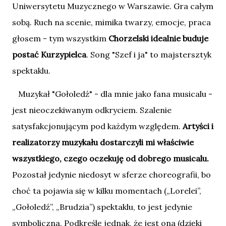
Uniwersytetu Muzycznego w Warszawie. Gra całym
sobą. Ruch na scenie, mimika twarzy, emocje, praca
głosem - tym wszystkim
Chorzelski idealnie buduje
postać Kurzypielca
. Song "Szef i ja" to majstersztyk
spektaklu.
Muzykał "Gołoledź" - dla mnie jako fana musicalu -
jest nieoczekiwanym odkryciem. Szalenie
satysfakcjonującym pod każdym względem.
Artyści i
realizatorzy muzykału dostarczyli mi właściwie
wszystkiego, czego oczekuję od dobrego musicalu.
Pozostał jedynie niedosyt w sferze choreografii, bo
choć ta pojawia się w kilku momentach („Lorelei”,
„Gołoledź”, „Brudzia”) spektaklu, to jest jedynie
symboliczna. Podkreślę jednak, że jest ona (dzięki