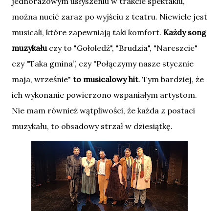
jednorazowym usłyszeniu w trakcie spektaklu,
można nucić zaraz po wyjściu z teatru. Niewiele jest
musicali, które zapewniają taki komfort.
Każdy song
muzykału
czy to "Gołoledź", "Brudzia", "Nareszcie"
czy "Taka gmina”, czy "Połączymy nasze stycznie
maja, wrześnie"
to musicalowy hit
. Tym bardziej, że
ich wykonanie powierzono wspaniałym artystom.
Nie mam również wątpliwości, że każda z postaci
muzykału, to obsadowy strzał w dziesiątkę.