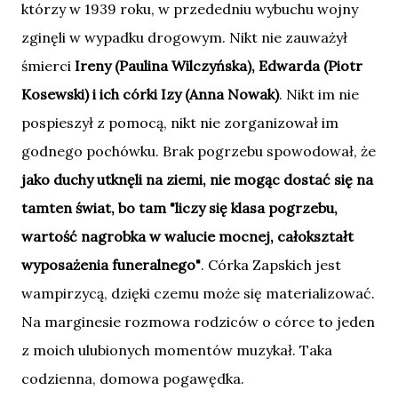
którzy w 1939 roku, w przededniu wybuchu wojny
zginęli w wypadku drogowym. Nikt nie zauważył
śmierci
Ireny (Paulina Wilczyńska), Edwarda (Piotr
Kosewski) i ich córki Izy (Anna Nowak)
. Nikt im nie
pospieszył z pomocą, nikt nie zorganizował im
godnego pochówku. Brak pogrzebu spowodował, że
jako duchy utknęli na ziemi, nie mogąc dostać się na
tamten świat, bo tam "liczy się klasa pogrzebu,
wartość nagrobka w walucie mocnej, całokształt
wyposażenia funeralnego"
. Córka Zapskich jest
wampirzycą, dzięki czemu może się materializować.
Na marginesie rozmowa rodziców o córce to jeden
z moich ulubionych momentów muzykał. Taka
codzienna, domowa pogawędka.