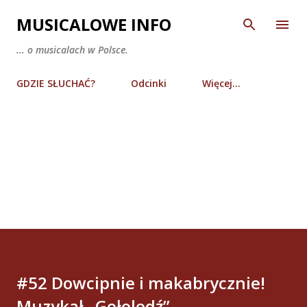
Przejdź do głównej zawartości
MUSICALOWE INFO
... o musicalach w Polsce.
GDZIE SŁUCHAĆ?
Odcinki
Więcej…
#52 Dowcipnie i makabrycznie!
Muzykał „Gołoledź”