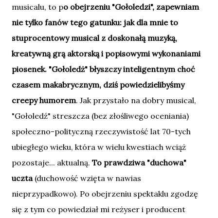
musicalu, to p
o obejrzeniu "Gołoledzi", zapewniam
nie tylko fanów tego gatunku: jak dla mnie to
stuprocentowy musical z doskonałą muzyką,
kreatywną grą aktorską i popisowymi wykonaniami
piosenek. "Gołoledż" błyszczy inteligentnym choć
czasem makabrycznym, dziś powiedzielibyśmy
creepy humorem
. Jak przystało na dobry musical,
"Gołoledź" streszcza (bez złośliwego oceniania)
społeczno-polityczną rzeczywistość lat 70-tych
ubiegłego wieku, która w wielu kwestiach wciąż
pozostaje... aktualną.
To prawdziwa "duchowa"
uczta
(duchowość wzięta w nawias
nieprzypadkowo). Po obejrzeniu spektaklu zgodzę
się z tym co powiedział mi reżyser i producent