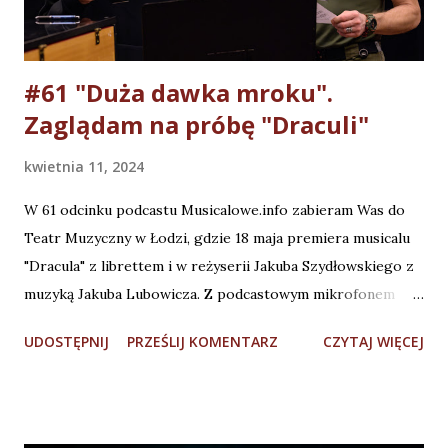
muzycznie, choreograficznie i scenograficznie przez cały
spektakl. Realizatorzy od początku do końca...
#61 "Duża dawka mroku".
Zaglądam na próbę "Draculi"
kwietnia 11, 2024
W 61 odcinku podcastu Musicalowe.info zabieram Was do
Teatr Muzyczny w Łodzi, gdzie 18 maja premiera musicalu
"Dracula" z librettem i w reżyserii Jakuba Szydłowskiego z
muzyką Jakuba Lubowicza. Z podcastowym mikrofonem
wybrałem się na jedną z prób do musicalu . POSŁUCHAJ na:
UDOSTĘPNIJ
PRZEŚLIJ KOMENTARZ
CZYTAJ WIĘCEJ
🎧 SPOTIFY https://tinyurl.com/3y49y9ch 🎧 YOUTUBE
https://youtu.be/lJif9qjydWw 🎧 APPLE PODCAST
https://tinyurl.com/avrdb6cp Mam dziwne przeczucie, że
szykuje się najciekawsza premiera sezonu... Gośćmi tego