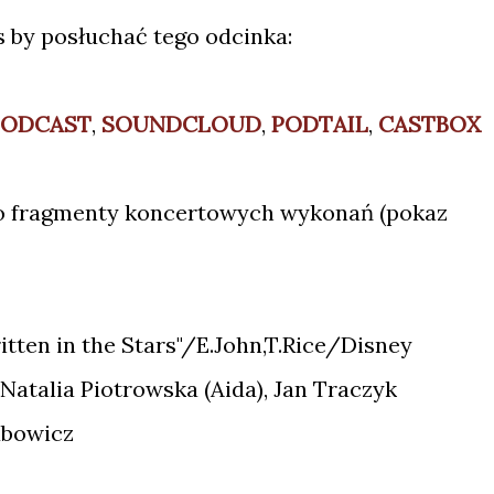
 by posłuchać tego odcinka:
PODCAST
,
SOUNDCLOUD
,
PODTAIL
,
CASTBOX
o fragmenty koncertowych wykonań (pokaz
ten in the Stars"/E.John,T.Rice/Disney
Natalia Piotrowska (Aida), Jan Traczyk
ubowicz