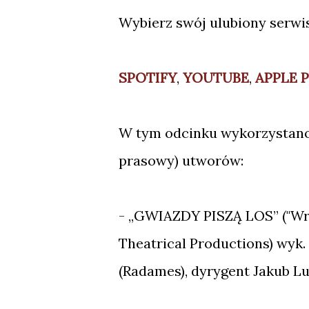
Wybierz swój ulubiony serwis
SPOTIFY
,
YOUTUBE
,
APPLE 
W tym odcinku wykorzystan
prasowy) utworów:
- „GWIAZDY PISZĄ LOS” ("Writ
Theatrical Productions) wyk. 
(Radames), dyrygent Jakub L