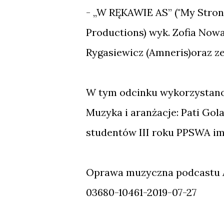
- „W RĘKAWIE AS” ("My Strong
Productions) wyk. Zofia No
Rygasiewicz (Amneris)oraz z
W tym odcinku wykorzystano 
Muzyka i aranżacje: Pati Gol
studentów III roku PPSWA im
Oprawa muzyczna podcastu Al
03680-10461-2019-07-27