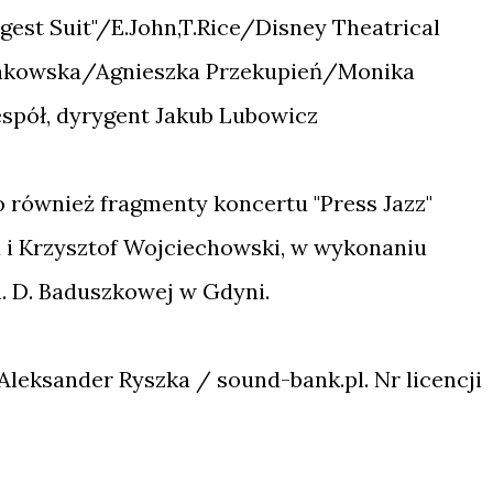
est Suit"/E.John,T.Rice/Disney Theatrical
wakowska/Agnieszka Przekupień/Monika
espół, dyrygent Jakub Lubowicz
również fragmenty koncertu "Press Jazz"
a i Krzysztof Wojciechowski, w wykonaniu
. D. Baduszkowej w Gdyni.
eksander Ryszka / sound-bank.pl. Nr licencji