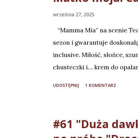
września 27, 2025
“Mamma Mia” na scenie Teat
sezon i gwarantuje doskonałą
inclusive. Miłość, słońce, sz
chusteczki i… krem do opalan
wrażeniami po obejrzeniu mu
UDOSTĘPNIJ
1 KOMENTARZ
Szydłowskiego w Teatrze Muz
próba generalna spektaklu (pi
świadomością tego faktu ogra
#61 "Duża daw
spostrzeżeń. Nie mam wątpl