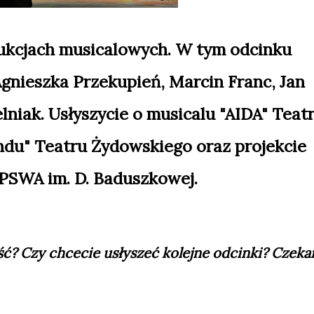
ukcjach musicalowych. W tym odcinku
Agnieszka Przekupień, Marcin Franc, Jan
lniak. Usłyszycie o musicalu "AIDA" Teat
du" Teatru Żydowskiego oraz projekcie
PSWA im. D. Baduszkowej.
ść? Czy chcecie usłyszeć kolejne odcinki? Czek