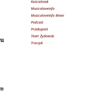
Kościelniak
Musicaloveinfo
MusicaloveInfo Mowi
Podcast
Przekupień
Teatr Żydowski
ru
Traczyk
am