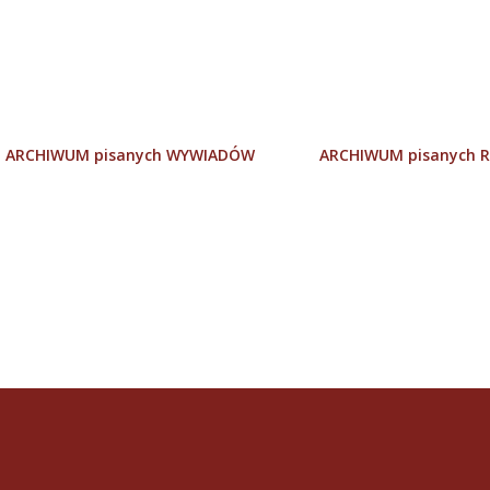
Przejdź do głównej zawartości
ARCHIWUM pisanych WYWIADÓW
ARCHIWUM pisanych R