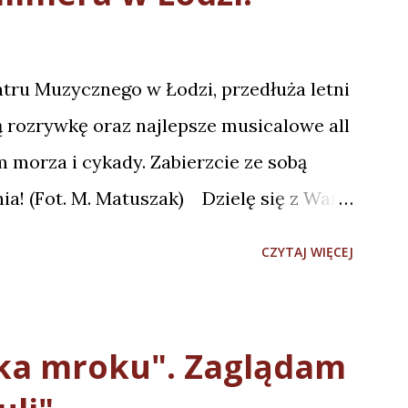
ru Muzycznego w Łodzi, przedłuża letni
 rozrywkę oraz najlepsze musicalowe all
um morza i cykady. Zabierzcie ze sobą
ia! (Fot. M. Matuszak) Dzielę się z Wami
sicalu “Mamma Mia” w reżyserii Jakuba
CZYTAJ WIĘCEJ
ycznym w Łodzi. Podkreślę, że była to
erwsza z publicznością), więc z pełną
niczę się do najważniejszych
ka mroku". Zaglądam
iwości, że “Mamma Mia” jest idealnym