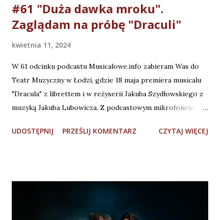
#61 "Duża dawka mroku".
Zaglądam na próbę "Draculi"
kwietnia 11, 2024
W 61 odcinku podcastu Musicalowe.info zabieram Was do
Teatr Muzyczny w Łodzi, gdzie 18 maja premiera musicalu
"Dracula" z librettem i w reżyserii Jakuba Szydłowskiego z
muzyką Jakuba Lubowicza. Z podcastowym mikrofonem
wybrałem się na jedną z prób do musicalu . POSŁUCHAJ na:
UDOSTĘPNIJ
PRZEŚLIJ KOMENTARZ
CZYTAJ WIĘCEJ
🎧 SPOTIFY https://tinyurl.com/3y49y9ch 🎧 YOUTUBE
https://youtu.be/lJif9qjydWw 🎧 APPLE PODCAST
https://tinyurl.com/avrdb6cp Mam dziwne przeczucie, że
szykuje się najciekawsza premiera sezonu... Gośćmi tego
odcinka są reżyser Jakub Szydłowski, autorzy choreografii
Jarosław Staniek i Katarzyna Zielonka, Anna Chadaj, która
zaprojektowała kostiumy oraz artyści Asia Gorzała, Paweł