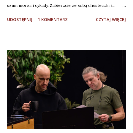
szum morza i cykady. Zabierzcie ze sobą chusteczki i…
krem do opalania! (Fot. M. Matuszak) Dzielę się z Wami
UDOSTĘPNIJ
1 KOMENTARZ
CZYTAJ WIĘCEJ
wrażeniami po obejrzeniu musicalu “Mamma Mia” w
reżyserii Jakuba Szydłowskiego w Teatrze Muzycznym w
Łodzi. Podkreślę, że była to próba generalna spektaklu
(pierwsza z publicznością), więc z pełną świadomością tego
faktu ograniczę się do najważniejszych spostrzeżeń. Nie
mam wątpliwości, że “Mamma Mia” jest idealnym musicalem
“na pierwszy raz” z tym gatunkiem. Hity zespołu ABBA z
tekstami w genialnym przekładzie Daniela
Wyszogrodzkiego sprawiają, że widz czuje się “jak u
siebie”. A poza tym jest lekko, ciepło, zabawnie i
wzruszająco . Publiczność jest zaopiekowana - aktorsko,
muzycznie, choreograficznie i scenograficznie przez cały
spektakl. Realizatorzy od początku do końca...