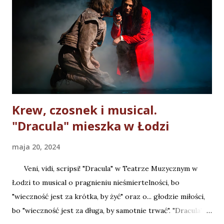
Erdman, Piotr Płuska, Marcin Franc i Kamil Olczyk. Nasze
rozmowy dotyczyły nie tylko przygotowań do musicalu, ale
również "krwistych" tematów. Premiera musicalu "Dracula"
w Teatrze Muzycznym w Łodzi już 18 maja. Od 16 maja
przedpremierowe pokazy. Podziękowania za pomoc w
realizacji odcinka dla: Anna Korzo...
Krew, czosnek i musical.
"Dracula" mieszka w Łodzi
maja 20, 2024
Veni, vidi, scripsi! "Dracula" w Teatrze Muzycznym w
Łodzi to musical o pragnieniu nieśmiertelności, bo
"wieczność jest za krótka, by żyć" oraz o... głodzie miłości,
bo "wieczność jest za długa, by samotnie trwać". "Dracula" w