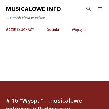
Przejdź do głównej zawartości
MUSICALOWE INFO
... o musicalach w Polsce.
GDZIE SŁUCHAĆ?
Odcinki
Więcej…
# 16 "Wyspa" - musicalowe
odkrycie w Bydgoszczy